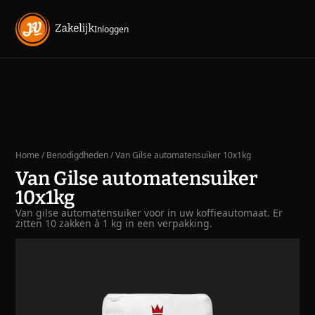
Inloggen
Home
/
Benodigdheden
/ Van Gilse automatensuiker 10x1kg
Van Gilse automatensuiker
10x1kg
Van gilse automatensuiker voor in uw koffieautomaat. Er
zitten 10 zakken à 1 kg in een verpakking.