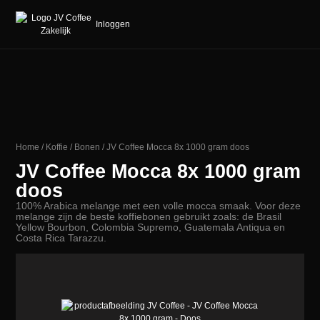
Inloggen
Home
/
Koffie
/
Bonen
/ JV Coffee Mocca 8x 1000 gram doos
JV Coffee Mocca 8x 1000 gram
doos
100%
Arabica
melange
met
een volle
mocca
smaak. Voor deze
melange zijn de beste koffiebonen gebruikt zoals: de Brasil
Yellow
Bourbon, Colombia
Supremo
, Guatemala Antiqua en
Costa Rica
Tarazzu
.